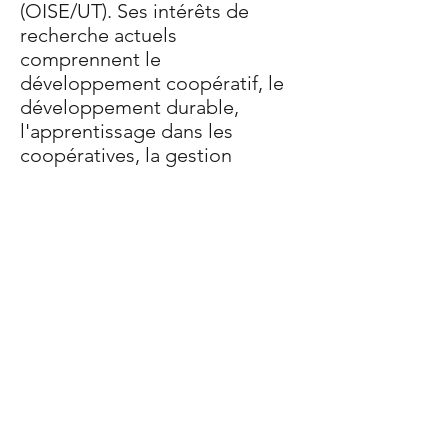
(OISE/UT). Ses intérêts de
recherche actuels
comprennent le
développement coopératif, le
développement durable,
l'apprentissage dans les
coopératives, la gestion
stratégique, le marketing et
les études de marché. Ashish a
travaillé comme consultant
pour des petites et moyennes
entreprises et comme
professeur dans des
universités indiennes pendant
plus de 14 ans.
Aperçu du projet
|
Blogue &