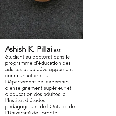
Ashish K. Pillai
est
Ashish Pillai
étudiant au doctorat dans le
programme d'éducation des
adultes et de développement
Assistant de recherche
communautaire du
Département de leadership,
a.pillai@mail.utoronto.ca
d'enseignement supérieur et
d'éducation des adultes, à
l'Institut d'études
pédagogiques de l'Ontario de
l'Université de Toronto